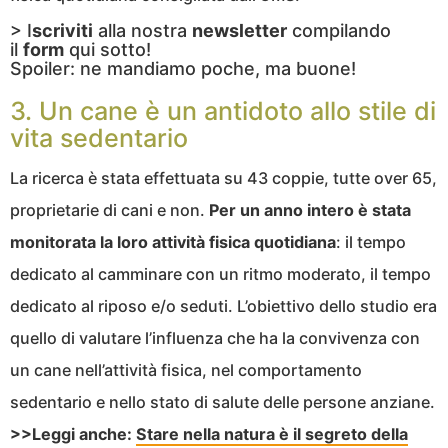
> I
scriviti
alla nostra
newsletter
compilando
il
form
qui sotto!
Spoiler: ne mandiamo poche, ma buone!
3. Un cane è un antidoto allo stile di
vita sedentario
La ricerca è stata effettuata su 43 coppie, tutte over 65,
proprietarie di cani e non.
Per un anno intero è stata
monitorata la loro attività fisica quotidiana
: il tempo
dedicato al camminare con un ritmo moderato, il tempo
dedicato al riposo e/o seduti. L’obiettivo dello studio era
quello di valutare l’influenza che ha la convivenza con
un cane nell’attività fisica, nel comportamento
sedentario e nello stato di salute delle persone anziane.
>>Leggi anche:
Stare nella natura è il segreto della