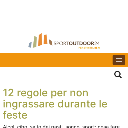
Togg
navi
12 regole per non
ingrassare durante le
feste
Alcol, cibo, salto dei pasti, sonno, sport: cosa fare