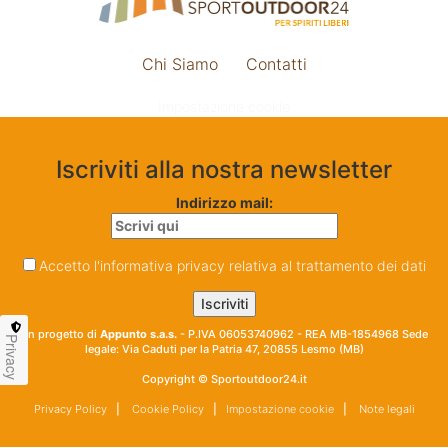
Chi Siamo
Contatti
Impostazione cookie
Iscriviti alla nostra newsletter
Indirizzo mail:
Accetto l'informativa privacy relativa al trattamento dei dati
Un progetto di
Appunto s.a.s.
- P.IVA 06053740962 - REA MB-1854968 Sede
Privacy
legale: Via Caduti per la Patria 47, 20855 Lesmo (MB)
Copyright © Sportoutdoor24.it
Privacy Policy
|
Cookie Policy
|
Impostazione cookie
|
Note legali