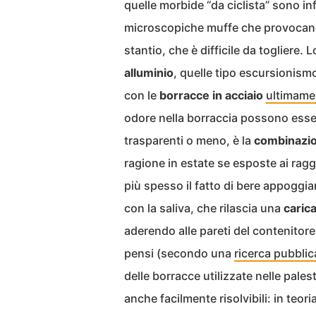
quelle morbide “da ciclista” sono inf
microscopiche muffe che provocano i
stantio, che è difficile da togliere
alluminio
, quelle tipo escursionis
con le
borracce in acciaio
ultimame
odore nella borraccia possono essere
trasparenti o meno, è la
combinazio
ragione in estate se esposte ai raggi 
più spesso il fatto di bere appoggia
con la saliva, che rilascia una
carica
aderendo alle pareti del contenitor
pensi (secondo una
ricerca pubblic
delle borracce utilizzate nelle pale
anche facilmente risolvibili: in teo