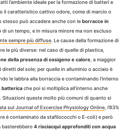
atti l’ambiente ideale per la formazione di batteri e
l caratteristico cattivo odore, come di marcio o
. Lo stesso può accadere anche con le
borracce in
mo di un tempo, e in misura minore ma non escluso
nte sempre più diffuse
. Le cause della formazione di
 le più diverse: nel caso di quelle di plastica,
ne della presenza di ossigeno e calore
, a maggior
diretti del sole; per quelle in alluminio o acciaio è
ndo le labbra alla borraccia e contaminando l’interno
 batterica
che poi si moltiplica all’interno anche
e. Situazioni queste molto più comuni di quanto si
ata sul Journal of Excercise Physiology Online
, l’83%
stre è contaminato da stafilococchi o E-coli) e però
ria basterebbero
4 risciacqui approfonditi con acqua