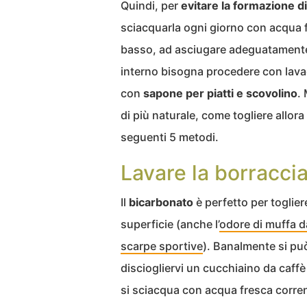
Quindi, per
evitare la formazione di
sciacquarla ogni giorno con acqua fr
basso, ad asciugare adeguatamente.
interno bisogna procedere con lavag
con
sapone per piatti e scovolino
.
di più naturale, come togliere allora
seguenti 5 metodi.
Lavare la borraccia
Il
bicarbonato
è perfetto per toglier
superficie (anche l’
odore di muffa d
scarpe sportive
). Banalmente si può
disciogliervi un cucchiaino da caffè 
si sciacqua con acqua fresca corren