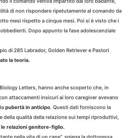
ndo il comando veniva impartito dal loro badante,
lità di non rispondere ripetutamente al comando da
otto mesi rispetto a cinque mesi. Poi si è visto che i
ù obbedienti. Dopo appunto la fase adolescenziale
pio di 285 Labrador, Golden Retriever e Pastori
to la teoria.
Biology Letters, hanno anche scoperto che, in
on attaccamenti insicuri ai loro caregiver avevano
 la
pubertà
in
anticipo
. Questi dati forniscono la
 della qualità della relazione sui tempi riproduttivi,
 le relazioni genitore-figlio.
te nella vita di un cane”, spiega la dottoressa