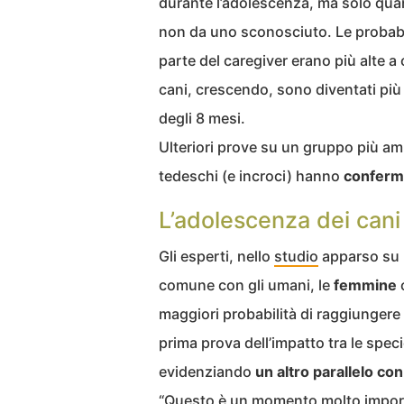
durante l’adolescenza, ma solo qua
non da uno sconosciuto. Le probabi
parte del caregiver erano più alte a 
cani, crescendo, sono diventati pi
degli 8 mesi.
Ulteriori prove su un gruppo più am
tedeschi (e incroci) hanno
conferma
L’adolescenza dei cani
Gli esperti, nello
studio
apparso su 
comune con gli umani, le
femmine
c
maggiori probabilità di raggiungere
prima prova dell’impatto tra le specie
evidenziando
un altro parallelo con
“Questo è un momento molto importan