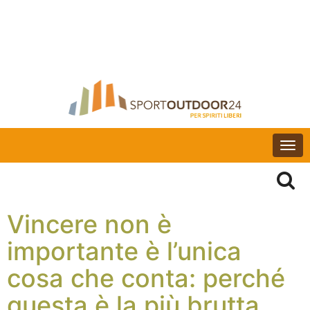
Togg
navi
Vincere non è
importante è l’unica
cosa che conta: perché
questa è la più brutta