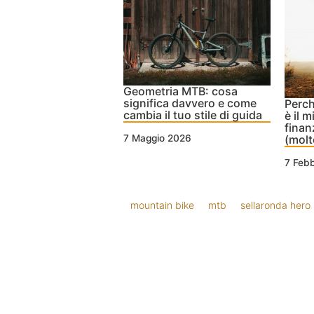
Geometria MTB: cosa
significa davvero e come
Perc
cambia il tuo stile di guida
è il 
finanz
(molt
7 Maggio 2026
7 Feb
mountain bike
mtb
sellaronda hero