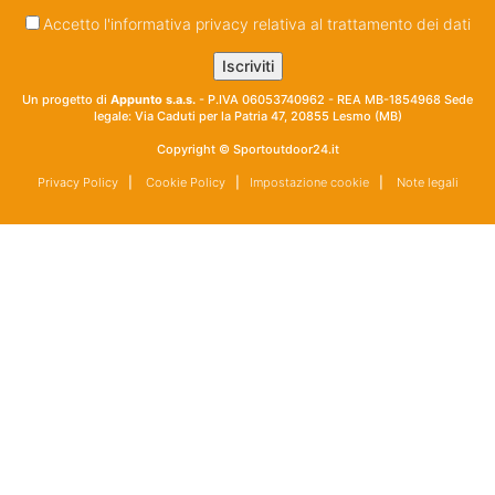
Accetto l'informativa privacy relativa al trattamento dei dati
Un progetto di
Appunto s.a.s.
- P.IVA 06053740962 - REA MB-1854968 Sede
legale: Via Caduti per la Patria 47, 20855 Lesmo (MB)
Copyright © Sportoutdoor24.it
Privacy Policy
|
Cookie Policy
|
Impostazione cookie
|
Note legali