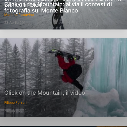
Click on the Mountain: al via il contest di
Bianco in bici!
fotografia sul Monte Bianco
Mariano Pettavino
28 Aprile 2014
Click on the Mountain, il video
Filippo Ferrari
7 Marzo 2014