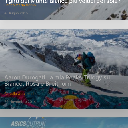
Il giro del Monte Bianco più veloci del sole?
Enrico Maria Corno
4 Giugno 2015
Aaron Durogati: la mia Peaks Trilogy su
Bianco, Rosa e Breithorn
Claudio Gervasoni
29 Novembre 2014