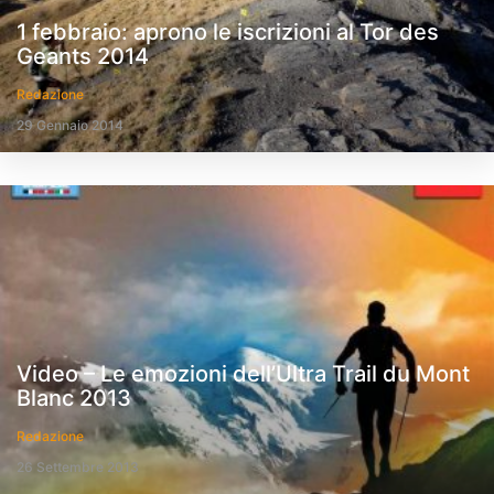
1 febbraio: aprono le iscrizioni al Tor des
Geants 2014
Redazione
29 Gennaio 2014
Video – Le emozioni dell’Ultra Trail du Mont
Blanc 2013
Redazione
26 Settembre 2013