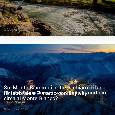
Redazione Viaggi
3 Giugno 2021
Sul Monte Bianco di notte al chiaro di luna
Perché Kilian Jornet si è spogliato nudo in
l’8 febbraio e 7 marzo con Skyway
cima al Monte Bianco?
Filippo Zibordi
6 Febbraio 2021