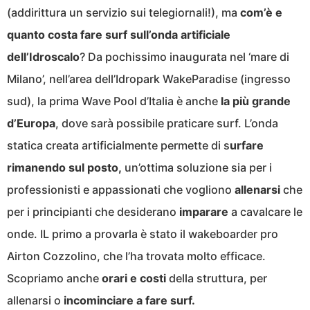
(addirittura un servizio sui telegiornali!), ma
com’è e
quanto costa fare surf sull’onda artificiale
dell’Idroscalo
? Da pochissimo inaugurata nel ‘mare di
Milano’, nell’area dell’Idropark WakeParadise (ingresso
sud), la prima Wave Pool d’Italia è anche
la più grande
d’Europa
, dove sarà possibile praticare surf. L’onda
statica creata artificialmente permette di s
urfare
rimanendo sul posto,
un’ottima soluzione sia per i
professionisti e appassionati che vogliono
allenarsi
che
per i principianti che desiderano
imparare
a cavalcare le
onde. IL primo a provarla è stato il wakeboarder pro
Airton Cozzolino, che l’ha trovata molto efficace.
Scopriamo anche
orari e costi
della struttura, per
allenarsi o
incominciare a fare surf.