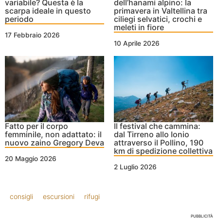
variabile? Questa è la
dell’hanami alpino: la
scarpa ideale in questo
primavera in Valtellina tra
periodo
ciliegi selvatici, crochi e
meleti in fiore
17 Febbraio 2026
10 Aprile 2026
Fatto per il corpo
Il festival che cammina:
femminile, non adattato: il
dal Tirreno allo Ionio
nuovo zaino Gregory Deva
attraverso il Pollino, 190
km di spedizione collettiva
20 Maggio 2026
2 Luglio 2026
consigli
escursioni
rifugi
PUBBLICITÀ