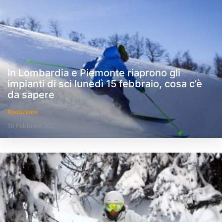
In Lombardia e Piemonte riaprono gli
impianti di sci lunedì 15 febbraio, cosa c’è
da sapere
Redazione
10 Febbraio 2021