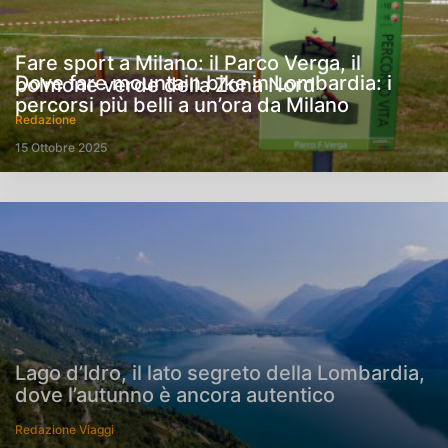
Fare sport a Milano: il Parco Verga, il
Dove fare mountain bike in Lombardia: i
polmone verde della Zona Nord
percorsi più belli a un’ora da Milano
Redazione
15 Ottobre 2025
Lago d’Idro, il lato segreto della Lombardia,
dove l’autunno è ancora autentico
Redazione Viaggi