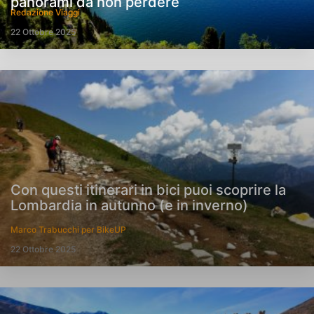
panorami da non perdere
Redazione Viaggi
22 Ottobre 2025
Con questi itinerari in bici puoi scoprire la
Lombardia in autunno (e in inverno)
Marco Trabucchi per BikeUP
22 Ottobre 2025