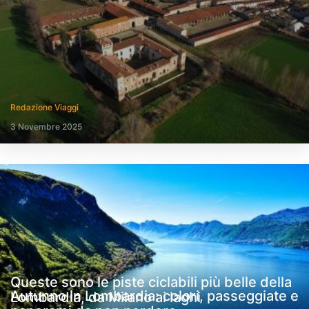
Redazione Viaggi
3 Novembre 2025
Queste sono le piste ciclabili più belle della
Autunno in Lombardia: colori, passeggiate e
Lombardia, da Milano ai laghi