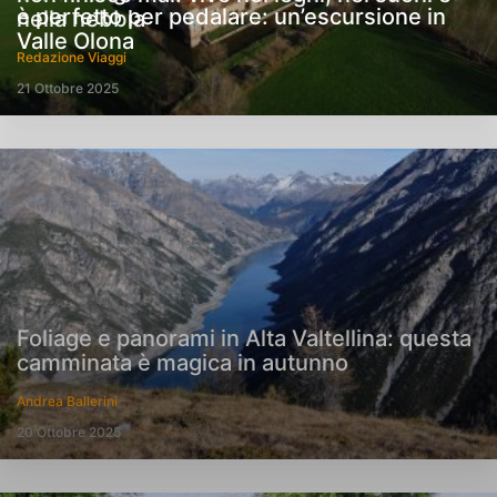
è perfetto per pedalare: un’escursione in
nella nebbia
Valle Olona
Redazione Viaggi
21 Ottobre 2025
Foliage e panorami in Alta Valtellina: questa
camminata è magica in autunno
Andrea Ballerini
20 Ottobre 2025