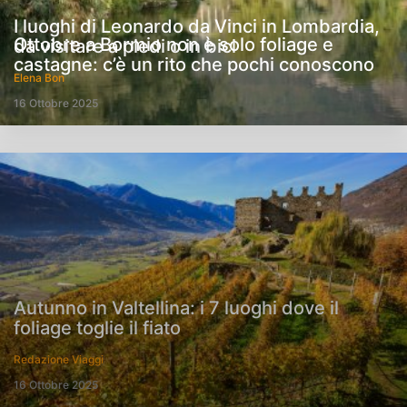
I luoghi di Leonardo da Vinci in Lombardia,
Ottobre a Bormio non è solo foliage e
da visitare a piedi o in bici
castagne: c’è un rito che pochi conoscono
Elena Bon
16 Ottobre 2025
Autunno in Valtellina: i 7 luoghi dove il
foliage toglie il fiato
Redazione Viaggi
16 Ottobre 2025