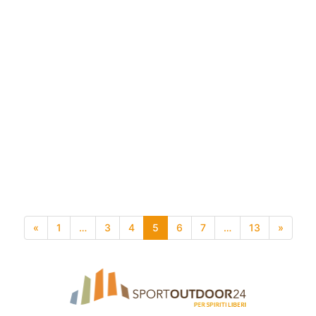
«
1
…
3
4
5
6
7
…
13
»