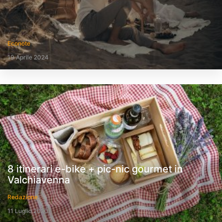
Econote
19 Aprile 2024
8 itinerari e-bike + pic-nic gourmet in
Valchiavenna
Redazione
11 Luglio 2020