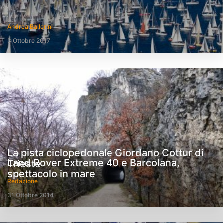
Andrea Ballerini
3 Ottobre 2017
La pista ciclopedonale Giordano Cottur di
Land Rover Extreme 40 e Barcolana,
Trieste
spettacolo in mare
Redazione
31 Ottobre 2014