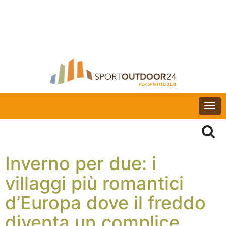
Togg
navi
Inverno per due: i
villaggi più romantici
d’Europa dove il freddo
diventa un complice