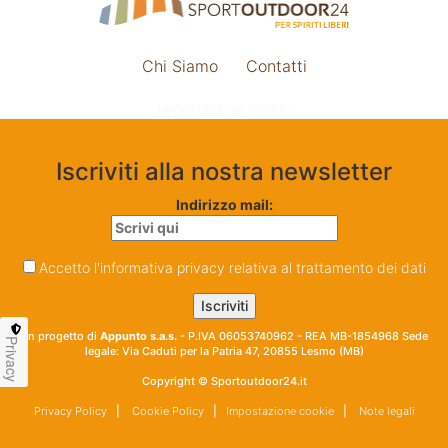
Chi Siamo
Contatti
Impostazione cookie
Iscriviti alla nostra newsletter
Indirizzo mail:
Accetto l'informativa privacy relativa al trattamento dei dati
Un progetto di
Appunto s.a.s.
- P.IVA 06053740962 - REA MB-1854968 Sede
Privacy
legale: Via Caduti per la Patria 47, 20855 Lesmo (MB)
Copyright © Sportoutdoor24.it
Privacy Policy
|
Cookie Policy
|
Impostazione cookie
|
Note legali