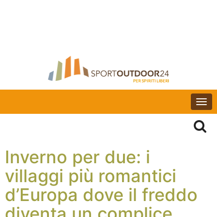
Togg
navi
Inverno per due: i
villaggi più romantici
d’Europa dove il freddo
diventa un complice