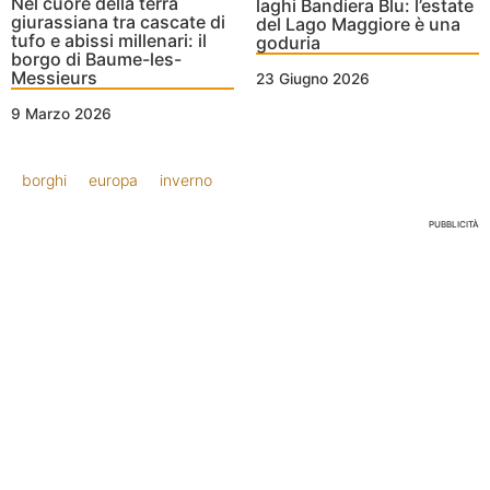
Nel cuore della terra
laghi Bandiera Blu: l’estate
giurassiana tra cascate di
del Lago Maggiore è una
tufo e abissi millenari: il
goduria
borgo di Baume-les-
Messieurs
23 Giugno 2026
9 Marzo 2026
borghi
europa
inverno
PUBBLICITÀ