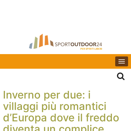
Togg
navi
Inverno per due: i
villaggi più romantici
d’Europa dove il freddo
diventa un complice