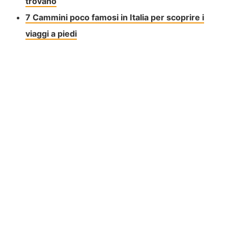
trovano
7 Cammini poco famosi in Italia per scoprire i
viaggi a piedi