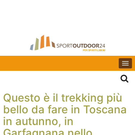
Togg
navi
Questo è il trekking più
bello da fare in Toscana
in autunno, in
Garfagnana nello