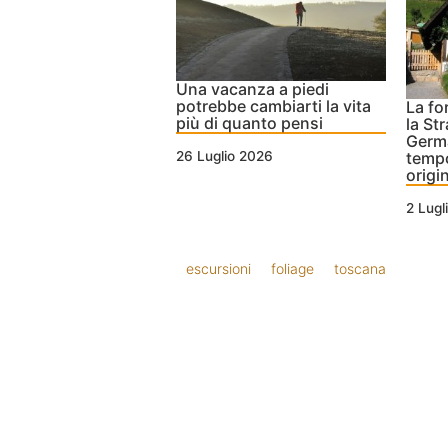
Una vacanza a piedi
potrebbe cambiarti la vita
La fo
più di quanto pensi
la St
Germa
26 Luglio 2026
temp
origi
2 Lugl
escursioni
foliage
toscana