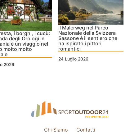
Il Malerweg nel Parco
Nazionale della Svizzera
resta, i borghi, i cucù:
Sassone è il sentiero che
rada degli Orologi in
ha ispirato i pittori
nia è un viaggio nel
romantici
o molto molto
nale
24 Luglio 2026
io 2026
Chi Siamo
Contatti