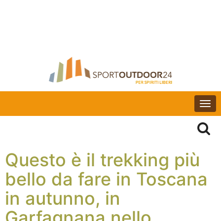
Togg
navi
Questo è il trekking più
bello da fare in Toscana
in autunno, in
Garfagnana nello