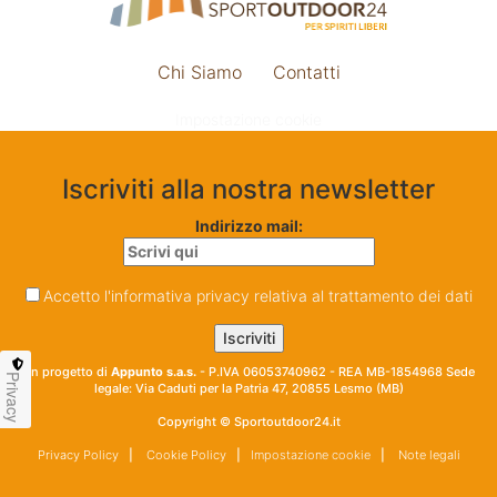
Chi Siamo
Contatti
Impostazione cookie
Iscriviti alla nostra newsletter
Indirizzo mail:
Accetto l'informativa privacy relativa al trattamento dei dati
Un progetto di
Appunto s.a.s.
- P.IVA 06053740962 - REA MB-1854968 Sede
Privacy
legale: Via Caduti per la Patria 47, 20855 Lesmo (MB)
Copyright © Sportoutdoor24.it
Privacy Policy
|
Cookie Policy
|
Impostazione cookie
|
Note legali