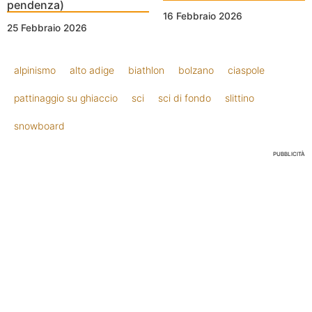
pendenza)
16 Febbraio 2026
25 Febbraio 2026
alpinismo
alto adige
biathlon
bolzano
ciaspole
pattinaggio su ghiaccio
sci
sci di fondo
slittino
snowboard
PUBBLICITÀ