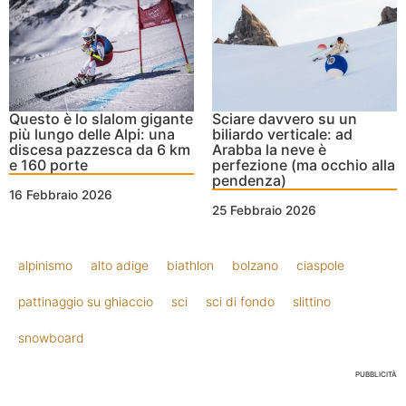
Questo è lo slalom gigante
Sciare davvero su un
più lungo delle Alpi: una
biliardo verticale: ad
discesa pazzesca da 6 km
Arabba la neve è
e 160 porte
perfezione (ma occhio alla
pendenza)
16 Febbraio 2026
25 Febbraio 2026
alpinismo
alto adige
biathlon
bolzano
ciaspole
pattinaggio su ghiaccio
sci
sci di fondo
slittino
snowboard
PUBBLICITÀ