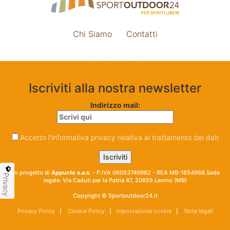
Chi Siamo
Contatti
Impostazione cookie
Iscriviti alla nostra newsletter
Indirizzo mail:
Accetto l'informativa privacy relativa al trattamento dei dati
Un progetto di
Appunto s.a.s.
- P.IVA 06053740962 - REA MB-1854968 Sede
Privacy
legale: Via Caduti per la Patria 47, 20855 Lesmo (MB)
Copyright © Sportoutdoor24.it
Privacy Policy
|
Cookie Policy
|
Impostazione cookie
|
Note legali