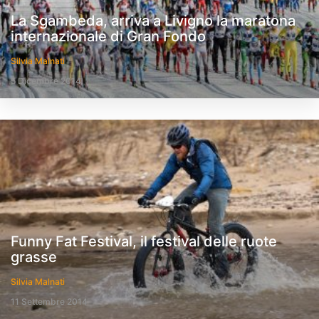
La Sgambeda, arriva a Livigno la maratona
internazionale di Gran Fondo
Silvia Malnati
5 Dicembre 2014
Funny Fat Festival, il festival delle ruote
grasse
Silvia Malnati
11 Settembre 2014