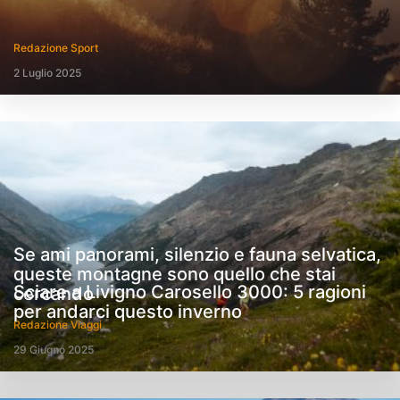
Redazione Sport
2 Luglio 2025
Se ami panorami, silenzio e fauna selvatica,
queste montagne sono quello che stai
Sciare a Livigno Carosello 3000: 5 ragioni
cercando
per andarci questo inverno
Redazione Viaggi
29 Giugno 2025