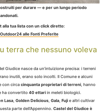
ostruiti per durare — e per un lungo periodo
bandonati.
lla tua lista con un click diretto:
Outdoor24 alle Fonti Preferite
 su terra che nessuno voleva
el Giudice nasce da un’intuizione precisa: i terreni
no inutili, erano solo incolti. Il Comune e alcuni
ne con circa
cinquanta proprietari di terreni
, hanno
 ha convertito
40 ettari
in meleti biologici.
en Lasa
,
Golden Delicious
,
Gala
,
Fuji
e altri cultivar
i questa parte dell’Appennino.
Castel del Giudice è