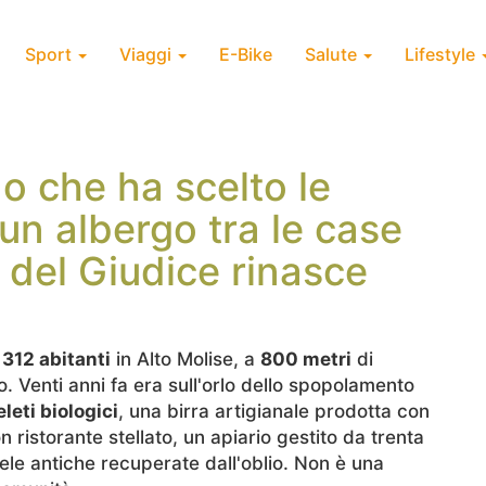
Sport
Viaggi
E-Bike
Salute
Lifestyle
o che ha scelto le
 un albergo tra le case
l del Giudice rinasce
i
312 abitanti
in Alto Molise, a
800 metri
di
zo. Venti anni fa era sull'orlo dello spopolamento
leti biologici
, una birra artigianale prodotta con
n ristorante stellato, un apiario gestito da trenta
mele antiche recuperate dall'oblio. Non è una