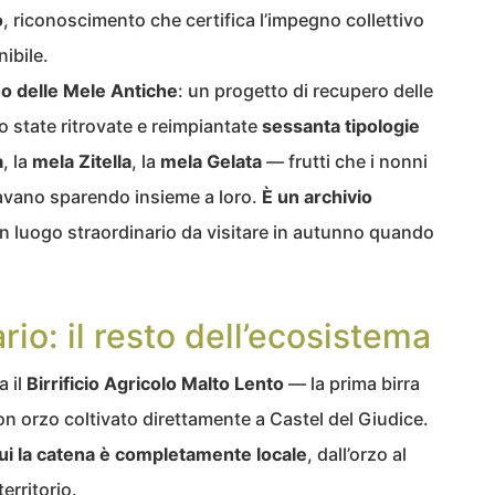
o
, riconoscimento che certifica l’impegno collettivo
nibile.
no delle Mele Antiche
: un progetto di recupero delle
o state ritrovate e reimpiantate
sessanta tipologie
a
, la
mela Zitella
, la
mela Gelata
— frutti che i nonni
avano sparendo insieme a loro.
È un archivio
un luogo straordinario da visitare in autunno quando
rio: il resto dell’ecosistema
a il
Birrificio Agricolo Malto Lento
— la prima birra
con orzo coltivato direttamente a Castel del Giudice.
 cui la catena è completamente locale
, dall’orzo al
erritorio.