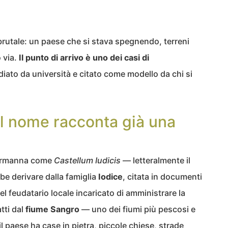
 brutale: un paese che si stava spegnendo, terreni
 via.
Il punto di arrivo è uno dei casi di
udiato da università e citato come modello da chi si
 il nome racconta già una
normanna come
Castellum Iudicis
— letteralmente il
be derivare dalla famiglia
Iodice
, citata in documenti
del feudatario locale incaricato di amministrare la
tti dal
fiume Sangro
— uno dei fiumi più pescosi e
l paese ha case in pietra, piccole chiese, strade