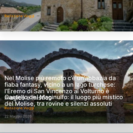
Redazione Viaggi
15 Giugno 2026
Nel Molise più remoto c’è un’abbazia da
fiaba fantasy, vicino a un lago turchese:
l’Eremo di San Vincenzo al Volturno è
Castello dei Maginulfo: il luogo più mistico
magico e mistico
del Molise, tra rovine e silenzi assoluti
Redazione Viaggi
22 Maggio 2026