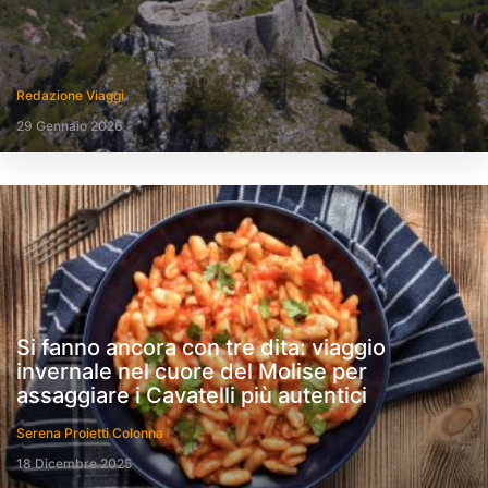
Redazione Viaggi
29 Gennaio 2026
Si fanno ancora con tre dita: viaggio
invernale nel cuore del Molise per
assaggiare i Cavatelli più autentici
Serena Proietti Colonna
18 Dicembre 2025