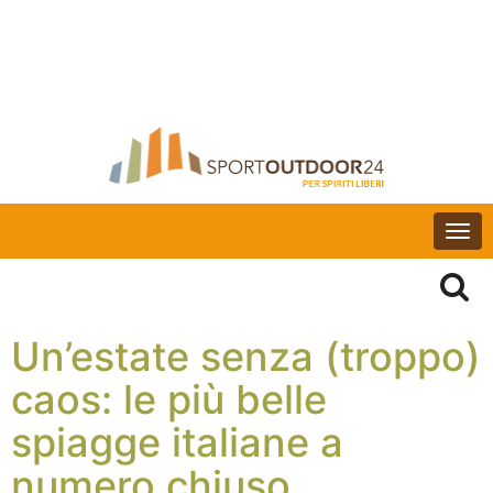
Togg
navi
Un’estate senza (troppo)
caos: le più belle
spiagge italiane a
numero chiuso