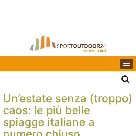
Togg
navi
Un’estate senza (troppo)
caos: le più belle
spiagge italiane a
numero chiuso