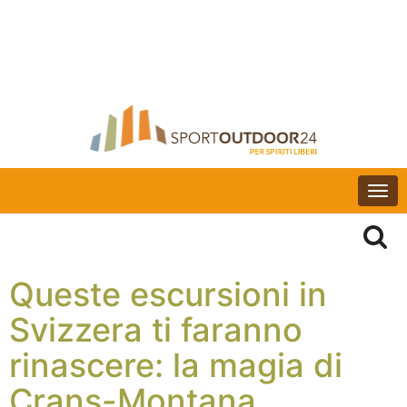
Togg
navi
Queste escursioni in
Svizzera ti faranno
rinascere: la magia di
Crans-Montana