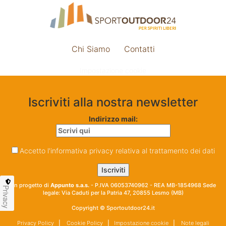
Chi Siamo
Contatti
Impostazione cookie
Iscriviti alla nostra newsletter
Indirizzo mail:
Accetto l'informativa privacy relativa al trattamento dei dati
Un progetto di
Appunto s.a.s.
- P.IVA 06053740962 - REA MB-1854968 Sede
Privacy
legale: Via Caduti per la Patria 47, 20855 Lesmo (MB)
Copyright © Sportoutdoor24.it
Privacy Policy
|
Cookie Policy
|
Impostazione cookie
|
Note legali