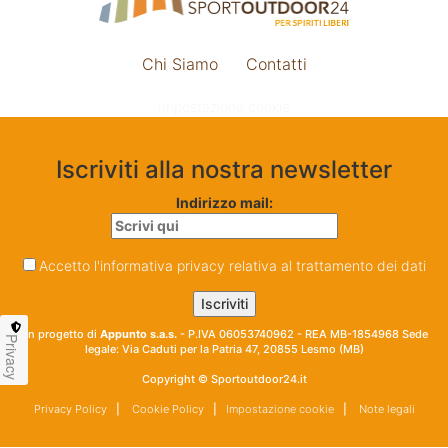
Chi Siamo
Contatti
Impostazione cookie
Iscriviti alla nostra newsletter
Indirizzo mail:
Accetto l'informativa privacy relativa al trattamento dei dati
Un progetto di
Appunto s.a.s.
- P.IVA 06053740962 - REA MB-1854968 Sede
Privacy
legale: Via Caduti per la Patria 47, 20855 Lesmo (MB)
Copyright © Sportoutdoor24.it
Privacy Policy
|
Cookie Policy
|
Impostazione cookie
|
Note legali