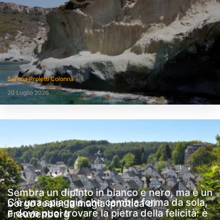
Serena Proietti Colonna
20 Luglio 2026
Sembra un dipinto in bianco e nero, ma è un
C’è una spiaggia che cambia forma da sola,
borgo reale: la magia ipnotica di
e dove puoi trovare la pietra della felicità: è
Freudenberg