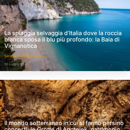
La spiaggia selvaggia d’Italia dove la roccia
bianca sposa il blu più profondo: la Baia di
Vignanotica
Serena Proietti Colonna
10 Luglio 2026
Il mondo sotterraneo in cui si fanno persino
concerti: le Grotte di Aggtelek, patrimonio