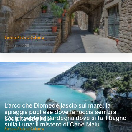
Serena Proietti Colonna
22 Luglio 2026
L’arco che Diomede lasciò sul mare: la
spiaggia pugliese dove la roccia sembra
C’è un posto in Sardegna dove si fa il bagno
scolpita dagli dèi
sulla Luna: il mistero di Cane Malu
Serena Proietti Colonna