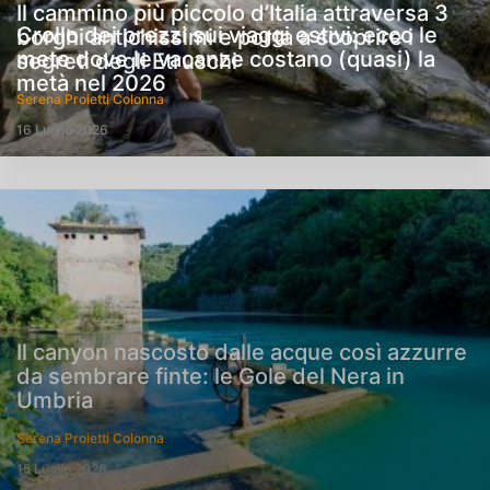
Il cammino più piccolo d’Italia attraversa 3
Crollo dei prezzi sui viaggi estivi: ecco le
borghi antichissimi e porta a scoprire i
mete dove le vacanze costano (quasi) la
segreti degli Etruschi
metà nel 2026
Serena Proietti Colonna
16 Luglio 2026
Il canyon nascosto dalle acque così azzurre
da sembrare finte: le Gole del Nera in
Umbria
Serena Proietti Colonna
15 Luglio 2026