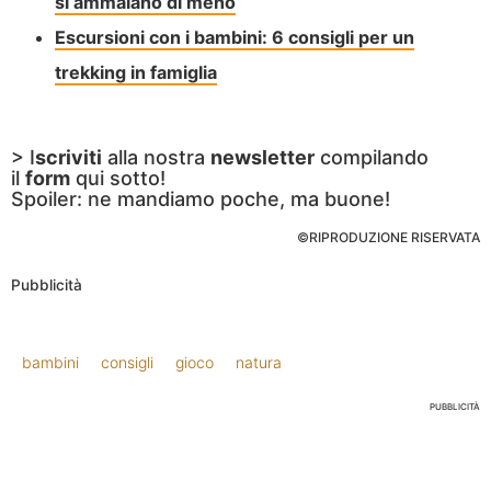
si ammalano di meno
Escursioni con i bambini: 6 consigli per un
trekking in famiglia
> I
scriviti
alla nostra
newsletter
compilando
il
form
qui sotto!
Spoiler: ne mandiamo poche, ma buone!
©RIPRODUZIONE RISERVATA
Pubblicità
bambini
consigli
gioco
natura
PUBBLICITÀ