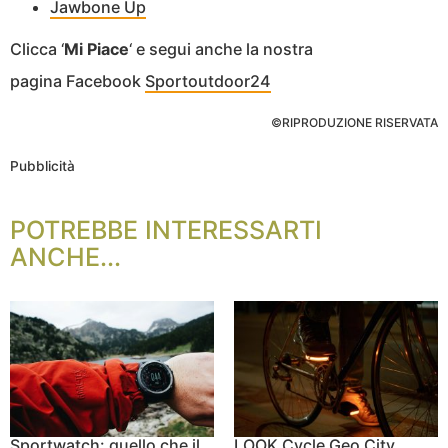
Jawbone Up
Clicca ‘
Mi Piace
‘ e segui anche la nostra
pagina Facebook
Sportoutdoor24
©RIPRODUZIONE RISERVATA
Pubblicità
POTREBBE INTERESSARTI
ANCHE...
Sportwatch: quello che il
LOOK Cycle Geo City