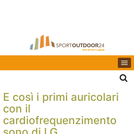
Togg
navi
E così i primi auricolari
con il
cardiofrequenzimento
sono di LG