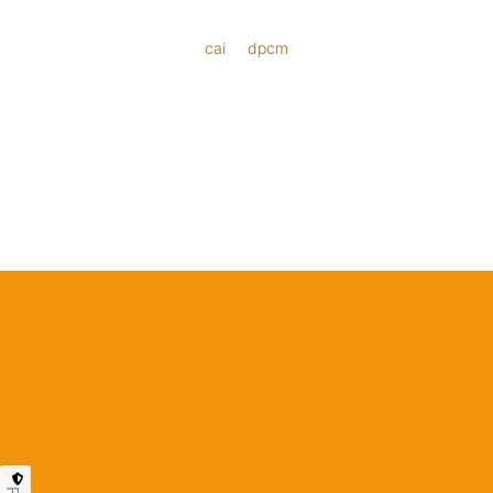
cai
dpcm