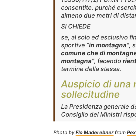
consentite, purché esercit
almeno due metri di distan
SI CHIEDE
se, al solo ed esclusivo fin
sportive
“in montagna”
, 
comune che di montagne 
montagna”
, facendo
rien
termine della stessa.
Auspicio di una 
sollecitudine
La Presidenza generale de
Consiglio dei Ministri ris
Photo by
Flo Maderebner
from
Pex