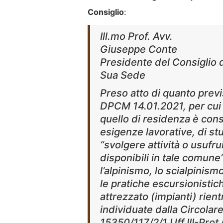
Consiglio
:
Ill.mo Prof. Avv.
Giuseppe Conte
Presidente del Consiglio d
Sua Sede
Preso atto di quanto previs
DPCM 14.01.2021, per cui
quello di residenza è con
esigenze lavorative, di stu
“svolgere attività o usufru
disponibili in tale comune”
l’alpinismo, lo scialpinism
le pratiche escursionisti
attrezzato (impianti) rient
individuate dalla Circolare
15350/117/2/1 Uff.III-Prot