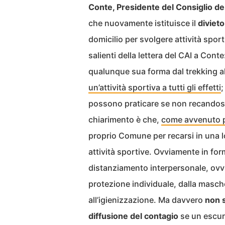
Conte, Presidente del Consiglio dei
che nuovamente istituisce il
diviet
domicilio per svolgere attività spor
salienti della lettera del CAI a Cont
qualunque sua forma dal trekking all
un’attività sportiva a tutti gli effetti
;
possono praticare se non recandosi i
chiarimento è che,
come avvenuto pe
proprio Comune per recarsi in una l
attività sportive. Ovviamente in for
distanziamento interpersonale, ovv
protezione individuale, dalla masch
all’igienizzazione. Ma davvero
non s
diffusione del contagio
se un escurs