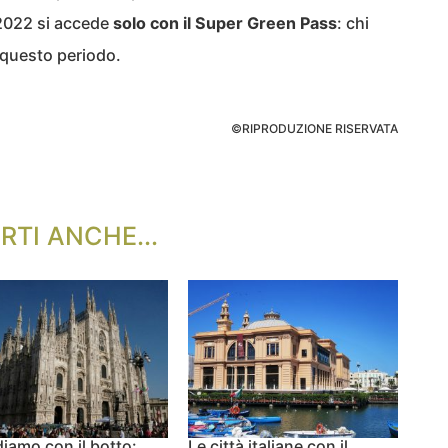
 2022 si accede
solo con il Super Green Pass
: chi
 questo periodo.
©RIPRODUZIONE RISERVATA
RTI ANCHE...
iamo con il botto:
Le città italiane con il