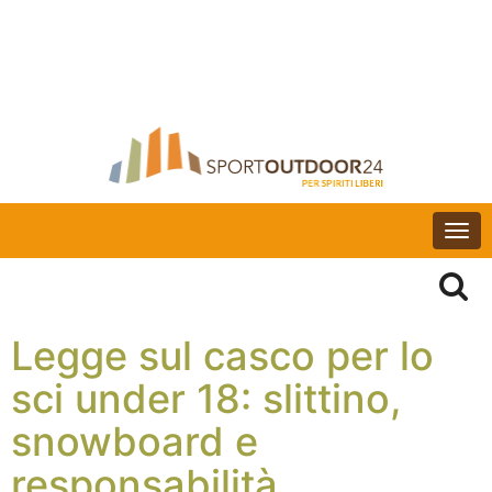
Togg
navi
Legge sul casco per lo
sci under 18: slittino,
snowboard e
responsabilità