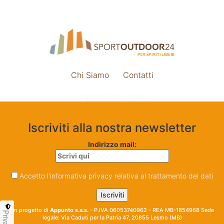
Chi Siamo
Contatti
Impostazione cookie
Iscriviti alla nostra newsletter
Indirizzo mail:
Accetto l'informativa privacy relativa al trattamento dei dati
Un progetto di
Appunto s.a.s.
- P.IVA 06053740962 - REA MB-1854968 Sede
Privacy
legale: Via Caduti per la Patria 47, 20855 Lesmo (MB)