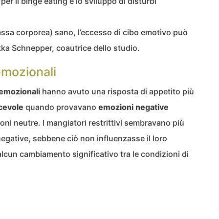
 per il binge eating e lo sviluppo di disturbi
assa corporea) sano, l’eccesso di cibo emotivo può
ka Schnepper, coautrice dello studio.
emozionali
emozionali
hanno avuto una risposta di appetito più
acevole
quando provavano
emozioni negative
i neutre. I mangiatori restrittivi sembravano più
 negative, sebbene ciò non influenzasse il loro
alcun cambiamento significativo tra le condizioni di