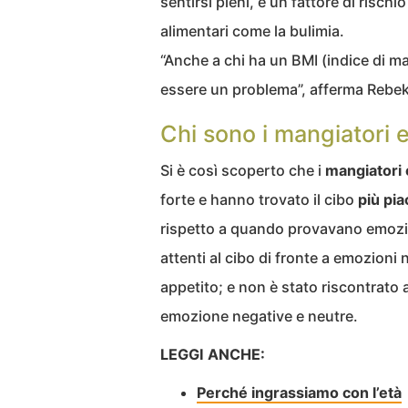
sentirsi pieni, è un fattore di rischio
alimentari come la bulimia.
“Anche a chi ha un BMI (indice di m
essere un problema”, afferma Rebek
Chi sono i mangiatori 
Si è così scoperto che i
mangiatori 
forte e hanno trovato il cibo
più pi
rispetto a quando provavano emozion
attenti al cibo di fronte a emozioni
appetito; e non è stato riscontrato 
emozione negative e neutre.
LEGGI ANCHE:
Perché ingrassiamo con l’età