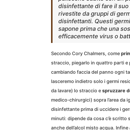
disinfettante di fare il su
rivestite da gruppi di germ
disinfettanti. Questi ger
sapone prima che una sos
efficacemente virus o batte
Secondo Cory Chalmers, come
pri
straccio, piegarlo in quattro parti e
cambiando faccia del panno ogni ta
lasceremo indietro solo i germi res
da lavare) lo straccio e
spruzzare de
medico-chirurgici) sopra l’area da i
disinfettante prima di uccidere i ge
minuti: dipende da cosa c’è scritto s
anche dell’alcol misto acqua. Infine