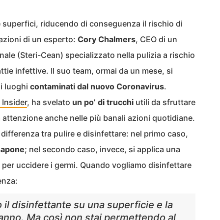
 superfici, riducendo di conseguenza il rischio di
cazioni di un esperto:
Cory Chalmers
, CEO di un
nale (Steri-Cean) specializzato nella pulizia a rischio
ttie infettive. Il suo team, ormai da un mese, si
di luoghi
contaminati dal nuovo Coronavirus
.
Insider
, ha svelato
un po’ di trucchi
utili da sfruttare
 attenzione anche nelle più banali azioni quotidiane.
differenza tra pulire e disinfettare: nel primo caso,
sapone
; nel secondo caso, invece, si applica una
 per uccidere i germi. Quando vogliamo disinfettare
enza:
l disinfettante su una superficie e la
anno. Ma così non stai permettendo al