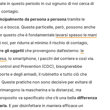
te in questo periodo in cui ognuno di noi cerca di
l contagio.
incipalmente da persona a persona
tramite le
so e bocca. Queste particelle, però, possono anche
 per questo che è fondamentale
lavarsi spesso le mani
i noi, per ridurre al minimo il rischio di contagio,
e gli oggetti
che provengono dall’esterno:
le
pesa
, lo smartphone, i pacchi del corriere e così via.
Control and Prevention (CDC), bisognerebbe
porte e degli armadi, il rubinetto e tutto ciò che
. Queste pratiche non sono decisive per evitare di
rimangono la mascherina e la distanza), ma
proposito va specificato che c’è una bella
differenza
arla
. E per disinfettare in maniera efficace un