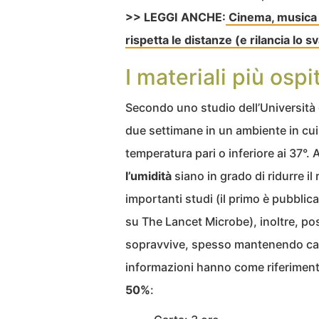
>> LEGGI ANCHE:
Cinema, musica e 
rispetta le distanze (e rilancia lo 
I materiali più ospi
Secondo uno studio dell’Università 
due settimane in un ambiente in cu
temperatura pari o inferiore ai 37°.
l’umidità
siano in grado di ridurre i
importanti studi (il primo è pubbli
su The Lancet Microbe), inoltre, pos
sopravvive, spesso mantenendo caric
informazioni hanno come riferiment
50%
: