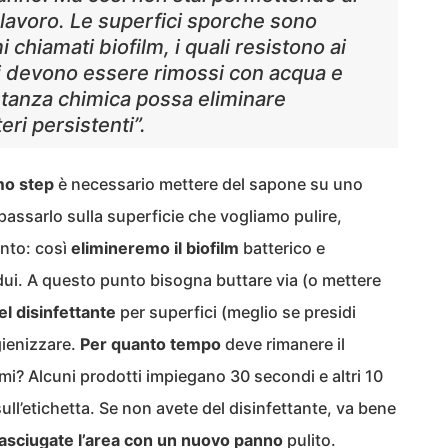
o lavoro. Le superfici sporche sono
i chiamati biofilm, i quali resistono ai
mi devono essere rimossi con acqua e
tanza chimica possa eliminare
ri persistenti”.
mo step
è necessario mettere del sapone su uno
 passarlo sulla superficie che vogliamo pulire,
nto: così
elimineremo il biofilm
batterico e
idui. A questo punto bisogna buttare via (o mettere
l disinfettante
per superfici (meglio se presidi
gienizzare.
Per quanto tempo
deve rimanere il
rmi? Alcuni prodotti impiegano 30 secondi e altri 10
ull’etichetta. Se non avete del disinfettante, va bene
asciugate l’area con un nuovo panno
pulito.