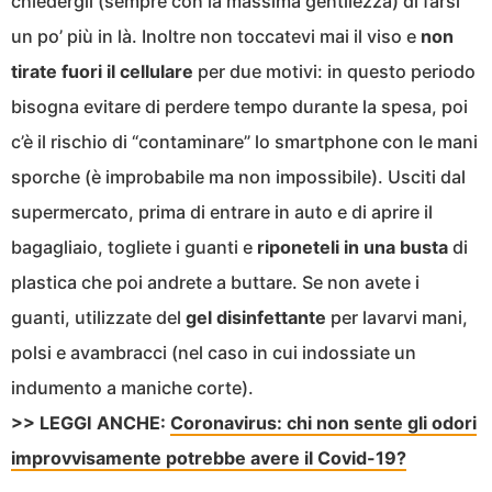
chiedergli (sempre con la massima gentilezza) di farsi
un po’ più in là. Inoltre non toccatevi mai il viso e
non
tirate fuori il cellulare
per due motivi: in questo periodo
bisogna evitare di perdere tempo durante la spesa, poi
c’è il rischio di “contaminare” lo smartphone con le mani
sporche (è improbabile ma non impossibile). Usciti dal
supermercato, prima di entrare in auto e di aprire il
bagagliaio, togliete i guanti e
riponeteli in una busta
di
plastica che poi andrete a buttare. Se non avete i
guanti, utilizzate del
gel disinfettante
per lavarvi mani,
polsi e avambracci (nel caso in cui indossiate un
indumento a maniche corte).
>> LEGGI ANCHE:
Coronavirus: chi non sente gli odori
improvvisamente potrebbe avere il Covid-19?