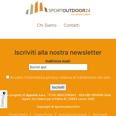
Chi Siamo
Contatti
Impostazione cookie
Iscriviti alla nostra newsletter
Indirizzo mail:
Accetto l'informativa privacy relativa al trattamento dei dati
Un progetto di
Appunto s.a.s.
- P.IVA 06053740962 - REA MB-1854968 Sede
Privacy
legale: Via Caduti per la Patria 47, 20855 Lesmo (MB)
Copyright © Sportoutdoor24.it
Privacy Policy
|
Cookie Policy
|
Impostazione cookie
|
Note legali