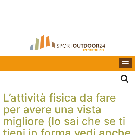
Togg
navi
L’attività fisica da fare
per avere una vista
migliore (lo sai che se ti
tieni in forma vedi anche