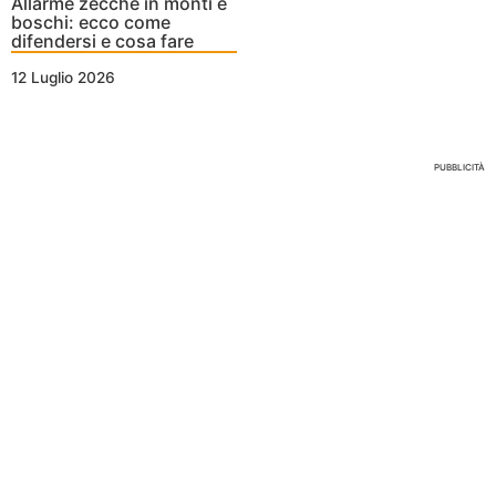
Allarme zecche in monti e
boschi: ecco come
difendersi e cosa fare
12 Luglio 2026
Nessun Tag per questo post
PUBBLICITÀ