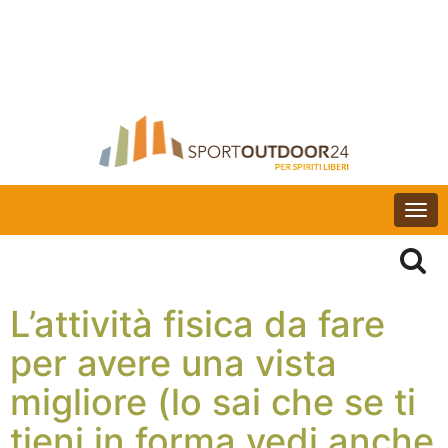
Togg
navi
L’attività fisica da fare
per avere una vista
migliore (lo sai che se ti
tieni in forma vedi anche