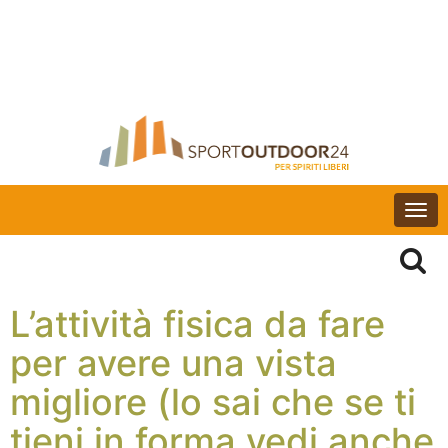
Togg
navi
L’attività fisica da fare
per avere una vista
migliore (lo sai che se ti
tieni in forma vedi anche