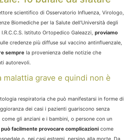
ettore scientifico di Osservatorio Influenza, Virologo,
enze Biomediche per la Salute dell’Università degli
o I.R.C.C.S. Istituto Ortopedico Galeazzi,
proviamo
ulle credenze più diffuse sul vaccino antinfluenzale,
are sempre
la provenienza delle notizie che
ti autorevoli.
a malattia grave e quindi non è
atologia respiratoria che può manifestarsi in forme di
aggioranza dei casi i pazienti guariscono senza
i, come gli anziani e i bambini, o persone con un
,
può facilmente provocare complicazioni
come
ospedale o, nei casi estremi, persino alla morte. Da