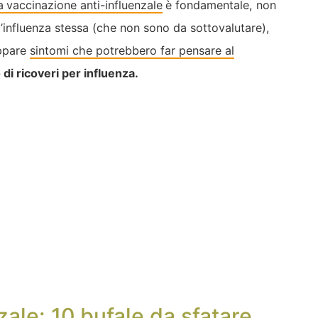
a
vaccinazione anti-influenzale
è fondamentale, non
l’influenza stessa (che non sono da sottovalutare),
uppare
sintomi che potrebbero far pensare al
di ricoveri per influenza.
ale: 10 bufale da sfatare