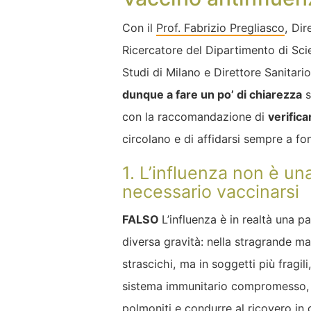
Con il
Prof. Fabrizio Pregliasco
, Dir
Ricercatore del Dipartimento di Sci
Studi di Milano e Direttore Sanitari
dunque a fare un po’ di chiarezza
s
con la raccomandazione di
verific
circolano e di affidarsi sempre a fon
1. L’influenza non è un
necessario vaccinarsi
FALSO
L’influenza è in realtà una p
diversa gravità: nella stragrande m
strascichi, ma in soggetti più fragil
sistema immunitario compromesso
polmoniti e condurre al ricovero in 