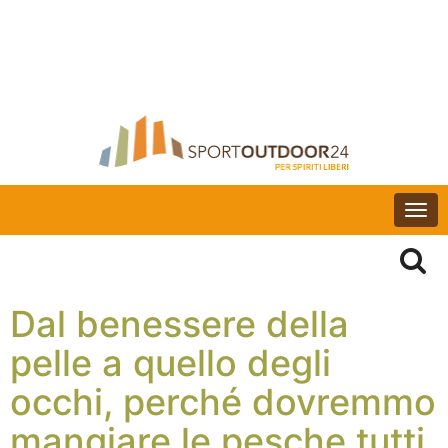
Togg
navi
Dal benessere della
pelle a quello degli
occhi, perché dovremmo
mangiare le pesche tutti