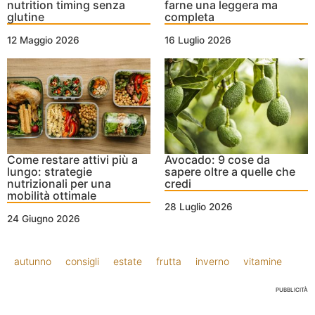
nutrition timing senza
farne una leggera ma
glutine
completa
12 Maggio 2026
16 Luglio 2026
Come restare attivi più a
Avocado: 9 cose da
lungo: strategie
sapere oltre a quelle che
nutrizionali per una
credi
mobilità ottimale
28 Luglio 2026
24 Giugno 2026
autunno
consigli
estate
frutta
inverno
vitamine
PUBBLICITÀ