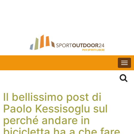
Togg
navi
Il bellissimo post di
Paolo Kessisoglu sul
perché andare in
bicicletta ha a che fare