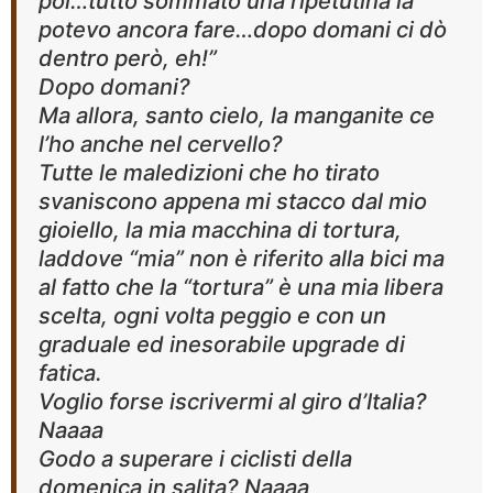
poi…tutto sommato una ripetutina la
potevo ancora fare…dopo domani ci dò
dentro però, eh!”
Dopo domani?
Ma allora, santo cielo, la manganite ce
l’ho anche nel cervello?
Tutte le maledizioni che ho tirato
svaniscono appena mi stacco dal mio
gioiello, la mia macchina di tortura,
laddove “mia” non è riferito alla bici ma
al fatto che la “tortura” è una mia libera
scelta, ogni volta peggio e con un
graduale ed inesorabile upgrade di
fatica.
Voglio forse iscrivermi al giro d’Italia?
Naaaa
Godo a superare i ciclisti della
domenica in salita? Naaaa