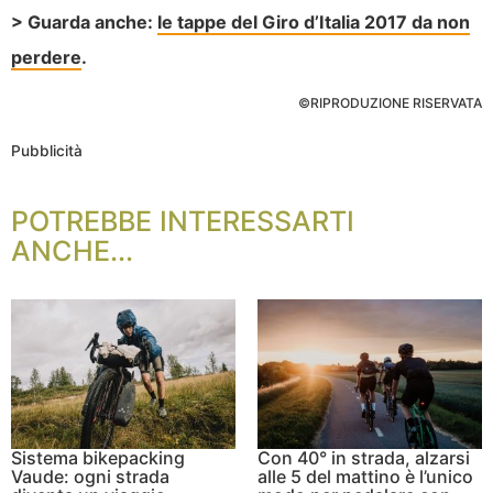
> Guarda anche:
le tappe del Giro d’Italia 2017 da non
perdere
.
©RIPRODUZIONE RISERVATA
Pubblicità
POTREBBE INTERESSARTI
ANCHE...
Sistema bikepacking
Con 40° in strada, alzarsi
Vaude: ogni strada
alle 5 del mattino è l’unico