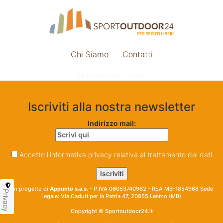
Chi Siamo
Contatti
Impostazione cookie
Iscriviti alla nostra newsletter
Indirizzo mail:
Accetto l'informativa privacy relativa al trattamento dei dati
Un progetto di
Appunto s.a.s.
- P.IVA 06053740962 - REA MB-1854968 Sede
Privacy
legale: Via Caduti per la Patria 47, 20855 Lesmo (MB)
Copyright © Sportoutdoor24.it