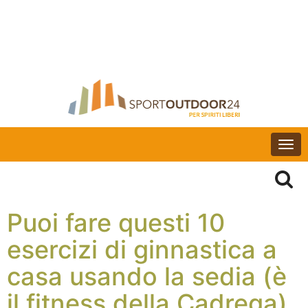
Togg
navi
Puoi fare questi 10
esercizi di ginnastica a
casa usando la sedia (è
il fitness della Cadrega)