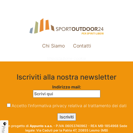
Chi Siamo
Contatti
Impostazione cookie
Iscriviti alla nostra newsletter
Indirizzo mail:
Accetto l'informativa privacy relativa al trattamento dei dati
Un progetto di
Appunto s.a.s.
- P.IVA 06053740962 - REA MB-1854968 Sede
Privacy
legale: Via Caduti per la Patria 47, 20855 Lesmo (MB)